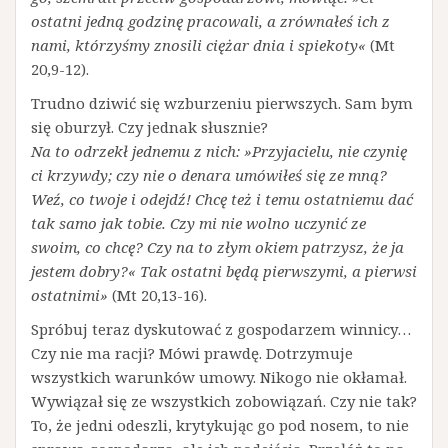
ostatni jedną godzinę pracowali, a zrównałeś ich z
nami, którzyśmy znosili ciężar dnia i spiekoty«
(Mt
20,9-12).
Trudno dziwić się wzburzeniu pierwszych. Sam bym
się oburzył. Czy jednak słusznie?
Na to odrzekł jednemu z nich: »Przyjacielu, nie czynię
ci krzywdy; czy nie o denara umówiłeś się ze mną?
Weź, co twoje i odejdź! Chcę też i temu ostatniemu dać
tak samo jak tobie. Czy mi nie wolno uczynić ze
swoim, co chcę? Czy na to złym okiem patrzysz, że ja
jestem dobry?« Tak ostatni będą pierwszymi, a pierwsi
ostatnimi»
(Mt 20,13-16).
Spróbuj teraz dyskutować z gospodarzem winnicy…
Czy nie ma racji? Mówi prawdę. Dotrzymuje
wszystkich warunków umowy. Nikogo nie okłamał.
Wywiązał się ze wszystkich zobowiązań. Czy nie tak?
To, że jedni odeszli, krytykując go pod nosem, to nie