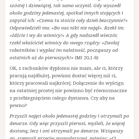
szóstej i dziewiątej, tak samo uczynił. Gdy wyszedł
około godziny jedenastej, spotkał innych stojących i
zapytał ich: »Czemu tu stoicie cały dzień bezczynnie?«
Odpowiedzieli mu: »Bo nas nikt nie najął«. Rzekł im:
»Idźcie i wy do winnicy!« A gdy nadszedł wieczór,
rzekł właściciel winnicy do swego rządcy: »Zwołaj
robotników i wypłać im należność, począwszy od
ostatnich aż do pierwszych!«
(Mt 20,1-8)
OK, z rachunków dyplomu nie mam, ale ci, którzy
pracują najdłużej, powinni dostać więcej niż ci,
którzy pracowali najkrócej. Dołączenie do wyścigu
na ostatniej prostej nie powinno być równoznaczne
z przebiegnięciem całego dystansu. Czy aby na
pewno?
Przyszli najęci około jedenastej godziny i otrzymali po
denarze. Gdy więc przyszli pierwsi, myśleli, że więcej
dostaną; lecz i oni otrzymali po denarze. Wziąwszy
go, szemrali przeciw gospodarzowi, mówiąc: »Ci