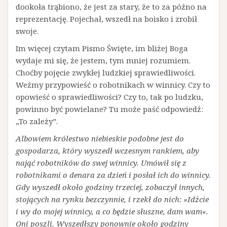
dookoła trąbiono, że jest za stary, że to za późno na
reprezentację. Pojechał, wszedł na boisko i zrobił
swoje.
Im więcej czytam Pismo Święte, im bliżej Boga
wydaje mi się, że jestem, tym mniej rozumiem.
Choćby pojęcie zwykłej ludzkiej sprawiedliwości.
Weźmy przypowieść o robotnikach w winnicy. Czy to
opowieść o sprawiedliwości? Czy to, tak po ludzku,
powinno być powielane? Tu może paść odpowiedź:
„To zależy”.
Albowiem królestwo niebieskie podobne jest do
gospodarza, który wyszedł wczesnym rankiem, aby
nająć robotników do swej winnicy. Umówił się z
robotnikami o denara za dzień i posłał ich do winnicy.
Gdy wyszedł około godziny trzeciej, zobaczył innych,
stojących na rynku bezczynnie, i rzekł do nich: »Idźcie
i wy do mojej winnicy, a co będzie słuszne, dam wam«.
Oni poszli. Wyszedłszy ponownie około godziny