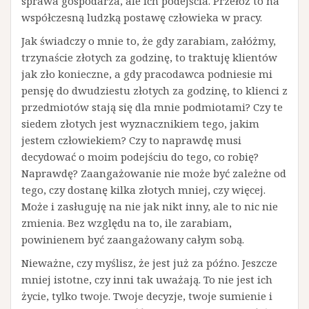
sprawa gospodarza, ale ich podejścia. Przełóż to na
współczesną ludzką postawę człowieka w pracy.
Jak świadczy o mnie to, że gdy zarabiam, załóżmy,
trzynaście złotych za godzinę, to traktuję klientów
jak zło konieczne, a gdy pracodawca podniesie mi
pensję do dwudziestu złotych za godzinę, to klienci z
przedmiotów stają się dla mnie podmiotami? Czy te
siedem złotych jest wyznacznikiem tego, jakim
jestem człowiekiem? Czy to naprawdę musi
decydować o moim podejściu do tego, co robię?
Naprawdę? Zaangażowanie nie może być zależne od
tego, czy dostanę kilka złotych mniej, czy więcej.
Może i zasługuję na nie jak nikt inny, ale to nic nie
zmienia. Bez względu na to, ile zarabiam,
powinienem być zaangażowany całym sobą.
Nieważne, czy myślisz, że jest już za późno. Jeszcze
mniej istotne, czy inni tak uważają. To nie jest ich
życie, tylko twoje. Twoje decyzje, twoje sumienie i