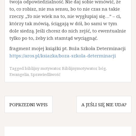
twoja odpowiedzialność. Nie daj sobie wmówić, że
to, co robisz, nie ma sensu, bo to nie czas na takie
rzeczy. „To nie wiek na to, nie wygłupiaj się…” – ci,
którzy tak mówią, ściągają w dół, bo sami w tym
dole siedzą. Jeśli chcesz do nich zejść, to ewentualnie
tylko po to, żeby ich stamtąd wyciągnąć.
fragment mojej książki pt. Boża Szkoła Determinacji
https://aros.pl/ksiazka/boza-szkola-determinacji
Tagged
biblijny motywator
,
Biblijnymotywator
,
bóg
,
Ewangelia
,
Sprawiedliwość
Nawigacja
POPRZEDNI WPIS
A JEŚLI SIĘ NIE UDA?
wpisu