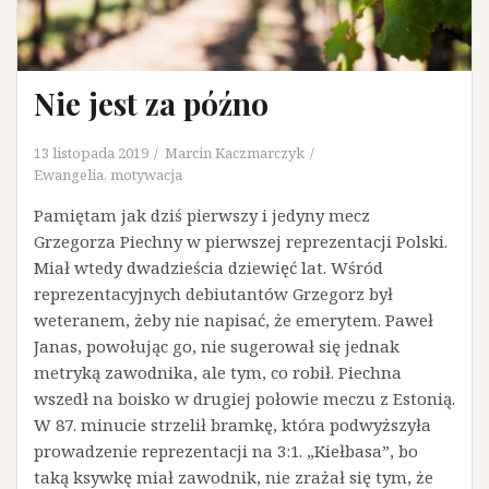
Nie jest za późno
13 listopada 2019
Marcin Kaczmarczyk
Ewangelia
,
motywacja
Pamiętam jak dziś pierwszy i jedyny mecz
Grzegorza Piechny w pierwszej reprezentacji Polski.
Miał wtedy dwadzieścia dziewięć lat. Wśród
reprezentacyjnych debiutantów Grzegorz był
weteranem, żeby nie napisać, że emerytem. Paweł
Janas, powołując go, nie sugerował się jednak
metryką zawodnika, ale tym, co robił. Piechna
wszedł na boisko w drugiej połowie meczu z Estonią.
W 87. minucie strzelił bramkę, która podwyższyła
prowadzenie reprezentacji na 3:1. „Kiełbasa”, bo
taką ksywkę miał zawodnik, nie zrażał się tym, że